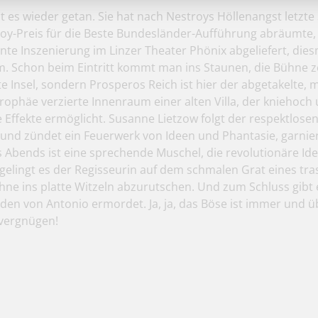
 es wieder getan. Sie hat nach Nestroys Höllenangst letzte 
roy-Preis für die Beste Bundesländer-Aufführung abräumte,
nte Inszenierung im Linzer Theater Phönix abgeliefert, die
. Schon beim Eintritt kommt man ins Staunen, die Bühne ze
 Insel, sondern Prosperos Reich ist hier der abgetakelte, m
rophäe verzierte Innenraum einer alten Villa, der kniehoch
lle Effekte ermöglicht. Susanne Lietzow folgt der respektlos
und zündet ein Feuerwerk von Ideen und Phantasie, garniert
 Abends ist eine sprechende Muschel, die revolutionäre Id
gelingt es der Regisseurin auf dem schmalen Grat eines tra
hne ins platte Witzeln abzurutschen. Und zum Schluss gibt 
den von Antonio ermordet. Ja, ja, das Böse ist immer und üb
rvergnügen!