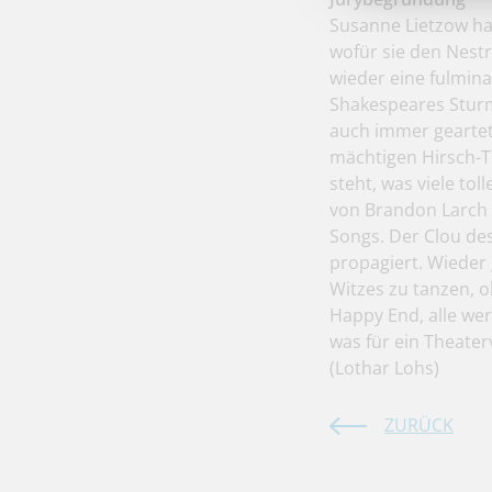
Susanne Lietzow hat
wofür sie den Nest
wieder eine fulmina
Shakespeares Sturm
auch immer geartete
mächtigen Hirsch-T
steht, was viele to
von Brandon Larch 
Songs. Der Clou des
propagiert. Wieder 
Witzes zu tanzen, o
Happy End, alle wer
was für ein Theate
(Lothar Lohs)
ZURÜCK