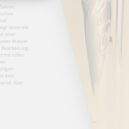
Saison,
 schon
smal
igt keine wie
it einer
 unter Wasser
en Bearbeitung
 mit tollen
een
shigen
es kein
erall. Aber