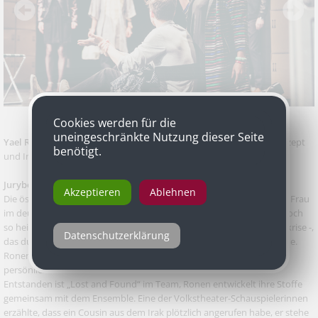
Cookies werden für die
uneingeschränkte Nutzung dieser Seite
Yael Ronen und Ensemble
für „Lost and Found“ Uraufführung, Konzept
benötigt.
und Inszenierung von Yael Ronen und Ensemble, Volkstheater
Jurybegründung
Akzeptieren
Ablehnen
Die österreichisch-israelische Regisseurin Yael Ronen ist die lustigste Frau
im deutschsprachigen Theater. Sie ist die Tina Fey der Bühne, kein noch
so heikles Thema - vom Nahostkonflikt bis zur aktuellen Flüchtlingskrise -,
Datenschutzerklärung
das durch ihren trockenen Humor nicht an uns herangezoomt würde.
Ronens Stärke ist es, große, weltpolitisch brisante Fragen in kleine,
persönliche Geschichte zu verankern.
Entstanden ist „Lost and Found“ im Team, Ronen entwickelt ihre Stoffe
gemeinsam mit dem Ensemble. Eine der Volkstheater-Schauspielerinnen
erzählte, dass ein Cousin aus dem Irak plötzlich angerufen habe, er stehe