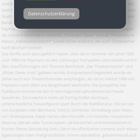
und Berlin, 1972 wurde sie von Claus Peymann nach Stuttgart engagiert.
Dort bejubelte man sie unter anderem in Peymanns Inszenierungen von
Datenschutzerklärung
Goethes „Iphigenie“ und Thomas Bernhards „Vor dem Ruhestand“, eine
Bandbreite, mit der sie bis heute fasziniert. 1979 wechselte sie mit
Peymann nach Bochum, wo sie wiederum in Peymanns Inszenierungen
als Leonore Sanvitale in Goethes „Torquato Tasso“ und als Thusnelda in
Kleists „Hermannsschlacht“ Jubelkritiken auslöste, die auch Österreicher
nach Bochum lockten.
Das dürfte auch dazu geführt haben, dass sie im Sommer der Jahre 1985
und 1986 mit Peymann zu den Salzburger Festspielen übersiedelte und in
den Uraufführungen von Thomas Bernhards „Der Theatermacher“ und
„Ritter, Dene, Voss“ gefeiert wurde. Entsprechend begeistert wurde sie
daher auch von Theaterfreunden empfangen, als sie im Herbst 1986 mit
Peymann nach Wien ans Burgtheater wechselte. Die Sympathie des
Publikums konnte sie sich in den folgenden Jahrzehnten bis heute
bewahren. Sie kreierte in mehr als fünfzig Rollen durchaus
unterschiedliche Frauenfiguren quer durch die Weltliteratur. Ob sie nun
von Euripides oder Bernhard, Tolstoi, Schnitzler, Strindberg oder Ibsen,
von Shakespeare, Kleist, Genet oder Horváth, von Goethe, Hauptmann,
Nestroy, Jelinek oder Turrini waren, sie berührten und interessierten in
Kirsten Denes Gestaltung stets. Denn sie offenbarten zumeist auch etwas
Eigenartiges oder Unergründliches. Immer wandelbar, geheimnisvoll und