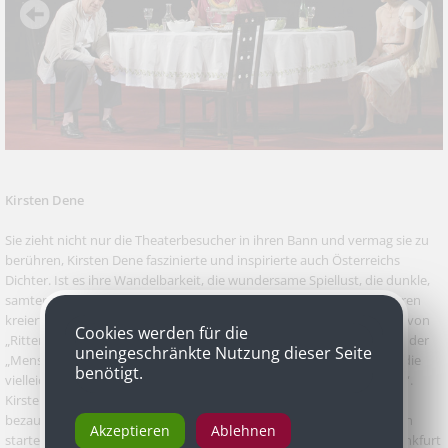
Kirsten Dene
Sie zieht nicht nur die Theaterbesucher in ihren Bann und vermag sie zu
berühren, Kirsten Dene faszinierte und inspirierte auch Österreichs
Dichter. Ist es ihre Wandelbarkeit, die wundersame Spiellust, die dunkle,
samtene Stimme, mit denen sie die unterschiedlichsten Frauenfiguren
kreiert? Thomas Bernhard charakterisierte sie bei der Uraufführung von
Cookies werden für die
„Ritter, Dene, Voss“ mit der Wortschöpfung eines warmen Cellotons der
uneingeschränkte Nutzung dieser Seite
„Menschensehnsucht“, Peter Turrini bewunderte ihre „Leichtigkeit, die
benötigt.
vielleicht auch mit der Traurigkeit eines Menschen zusammenhängt“.
Kirsten Denes magische Ausstrahlung und Spielfreude berührt und
bezaubert in Tragödien wie in Komödien. Die gebürtige Hamburgerin
Akzeptieren
Ablehnen
startete als 18jährige ihre Karriere in Essen, es folgten Theater in Frankfurt