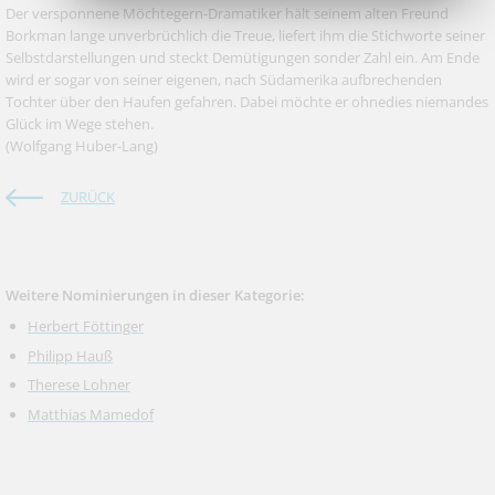
Der versponnene Möchtegern-Dramatiker hält seinem alten Freund
Borkman lange unverbrüchlich die Treue, liefert ihm die Stichworte seiner
Selbstdarstellungen und steckt Demütigungen sonder Zahl ein. Am Ende
wird er sogar von seiner eigenen, nach Südamerika aufbrechenden
Tochter über den Haufen gefahren. Dabei möchte er ohnedies niemandes
Glück im Wege stehen.
(Wolfgang Huber-Lang)
ZURÜCK
Weitere Nominierungen in dieser Kategorie:
Herbert Föttinger
Philipp Hauß
Therese Lohner
Matthias Mamedof