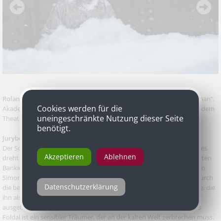
Roland Koch
als Wilhelm Foldal in Henrik Ibsens „John Gabriel Borkman“,
Cookies werden für die
Akademietheater in Koproduktion mit den Wiener Festwochen und dem
uneingeschränkte Nutzung dieser Seite
Theater Basel
benötigt.
Jurybegründung
Der Schreiber Wilhelm Foldal ist eine klassische Nebenfigur. Denn alles
Akzeptieren
Ablehnen
dreht sich um den um seine Rehabilitierung kämpfenden, gescheiterten
Bankier John Gabriel Borkman, die Titelfigur in Henrik Ibsens Stück. In
Simon Stones Akademietheater-Inszenierung erhält Foldal jedoch durch
Datenschutzerklärung
die bewegende Interpretation von Roland Koch eine tragische Größe, die
ihn als einzigen echten Verlierer dieses in einer Schneelandschaft
ausgetragenen Theaters der Grausamkeiten ausweist. Roland Kochs
Foldal ist ein sensibler Träumer, der an der kalten Welt zerbrechen muss.