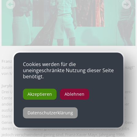
Franz-Xaver Mayr
als Regisseur für „Diese Mauer fasst sich selbst
Cookies werden für die
zusammen und der Stern hat gesprochen, der Stern hat auch was gesagt“
uneingeschränkte Nutzung dieser Seite
von Miroslava Svolikova, Uraufführung, Schauspielhaus Wien
benötigt.
Jurybegründung
Drei Uni-Absolventen verheddern sich in einem kafkaesken Assessment-
Akzeptieren
Ablehnen
Center, begegnen einem Hologramm, einem sprechenden Stern und
anderen Absonderlichkeiten. Miroslava Svolikovas Stück mit dem eher
ausführlichen Titel „Diese Mauer fasst sich selbst zusammen und der
Datenschutzerklärung
Stern hat gesprochen, der Stern hat auch was gesagt“ porträtiert die
Generation Praktikum, die bereit ist, für beruflichen Erfolg alles zu geben,
deren Freiheiten schier grenzenlos, die Chancen auf lohnenswerte Jobs
jedoch verschwindend gering sind. Franz-Xaver Mayr, Jahrgang 1986,