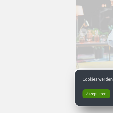
Cookies werden 
Akzeptieren
„Beute Frauen Krie
von Euripides, Insz