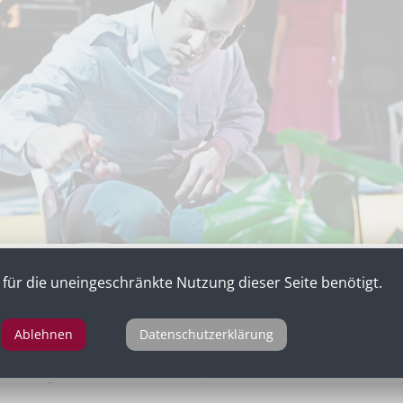
für die uneingeschränkte Nutzung dieser Seite benötigt.
Ablehnen
Datenschutzerklärung
g“
ein Zyklus im Schiffbau nach „Die Troerinnen“ und „Iphigen
enierung Karin Henkel, Schauspielhaus Zürich