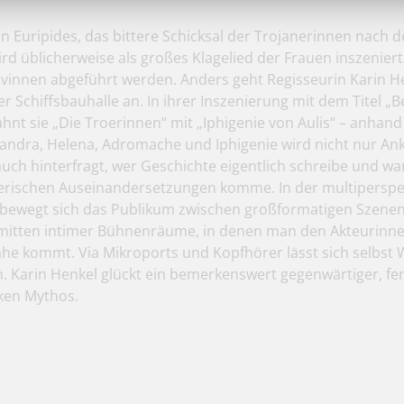
n Euripides, das bittere Schicksal der Trojanerinnen nach 
ird üblicherweise als großes Klagelied der Frauen inszeniert
avinnen abgeführt werden. Anders geht Regisseurin Karin H
er Schiffsbauhalle an. In ihrer Inszenierung mit dem Titel „B
ahnt sie „Die Troerinnen“ mit „Iphigenie von Aulis“ – anhand
sandra, Helena, Adromache und Iphigenie wird nicht nur An
uch hinterfragt, wer Geschichte eigentlich schreibe und w
erischen Auseinandersetzungen komme. In der multiperspe
bewegt sich das Publikum zwischen großformatigen Szenen
nmitten intimer Bühnenräume, in denen man den Akteurin
he kommt. Via Mikroports und Kopfhörer lässt sich selbst 
. Karin Henkel glückt ein bemerkenswert gegenwärtiger, fe
iken Mythos.