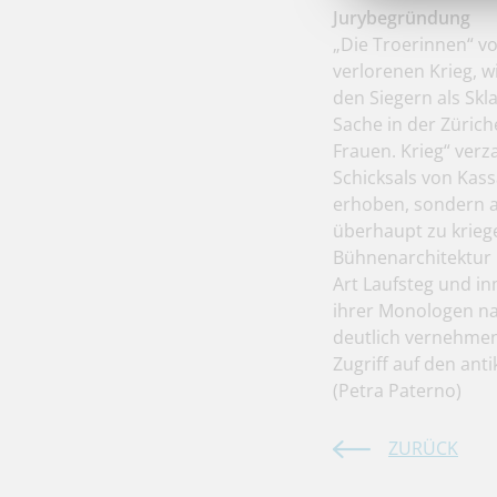
Jurybegründung
„Die Troerinnen“ vo
verlorenen Krieg, w
den Siegern als Skl
Sache in der Zürich
Frauen. Krieg“ verz
Schicksals von Kas
erhoben, sondern a
überhaupt zu krieg
Bühnenarchitektur 
Art Laufsteg und i
ihrer Monologen na
deutlich vernehmen
Zugriff auf den ant
(Petra Paterno)
ZURÜCK