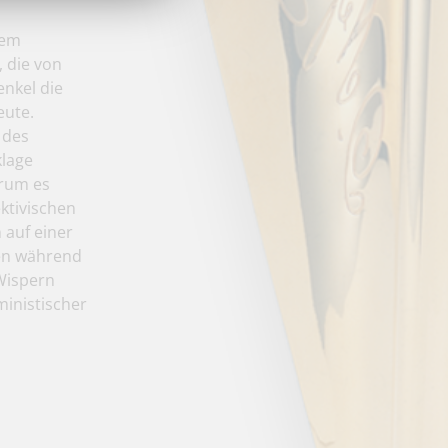
dem
, die von
enkel die
eute.
 des
klage
arum es
ktivischen
 auf einer
nen während
Wispern
ministischer