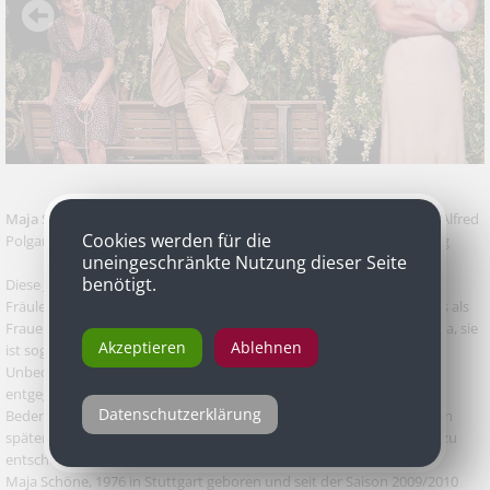
Maja Schöne
als Julie in „Liliom“ von Ferenc Molnár, bearbeitet von Alfred
Cookies werden für die
Polgar, Koproduktion Salzburger Festspiele, Thalia Theater Hamburg
uneingeschränkte Nutzung dieser Seite
benötigt.
Diese Julie ist kein unbedarftes, in ihr Unglück naiv reinrutschendes
Fräulein. Sie weiß, worauf sie sich einlässt, wenn sie den Avancen des als
Frauenhelden verschrienen Hutschenschleuderers Liliom nachgibt. Ja, sie
Akzeptieren
Ablehnen
ist sogar die treibende Kraft, als Liliom vor der rückhaltlosen
Unbedingtheit, die ihm da bereits bei der ersten Begegnung
entgegengebracht wird, zurückschreckt. Ihr Herz hat sich ohne
Datenschutzerklärung
Bedenkzeit entschieden. Ihr Verstand diktiert ihr viele Demütigungen
später einen traurigen Satz, mit dem sie die Grobheit des Geliebten zu
entschuldigen versucht: "Auch solche muss es geben."
Maja Schöne, 1976 in Stuttgart geboren und seit der Saison 2009/2010