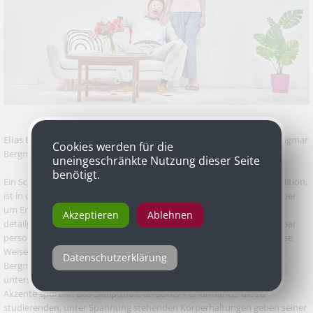
Elias Eilinghoff
als Johan in "Szenen einer Ehe" nach dem Film von Ingmar
Cookies werden für die
Bergman, Volkstheater
uneingeschränkte Nutzung dieser Seite
benötigt.
Ein Schauspieler hinter einer Gesichtsmaske hat historisch zwar Tradition,
ist in der Praxis moderner Darstellungskunst indes selten. Geht es aber
um Entindividualisierung wie in Inszenierungen Markus Öhrns, die
Akzeptieren
Ablehnen
detailgenau Gewalt in Beziehungen abbilden, wird der Schauspieler bar
persönlicher Mimik hinter der Maske zum Prototyp Mensch. Auf diese
Weise macht Volkstheaterschauspieler Elias Eilinghoff in Ingmar
Datenschutzerklärung
Bergmans "Szenen einer Ehe" die Figur des Johans samt ihrer
unterschwelligen Frustration und Gewaltbereitschaft über wenige
Akzente spürbar. Das Skulpturale an seiner Performance, die zu
studierenden, unter Spannung stehenden Körperhaltungen geben seiner