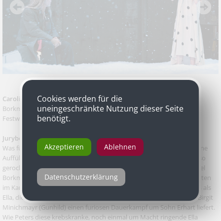
Cookies werden für die
Caroline Peters
als Ella Rentheim in Henrik Ibsens „John Gabriel
uneingeschränkte Nutzung dieser Seite
Borkman“, Akademietheater in Koproduktion mit den Wiener
benötigt.
Festwochen und dem Theater Basel
Jurybegründung
Akzeptieren
Ablehnen
Was für eine Produktion, was für ein vollendetes Ensemble. Kaum eine
Aufführung hat – salopp formuliert – die Wiener Theaterlandschaft so
gerockt, wie Simon Stones geniale Ibsen-Überschreibung John Gabriel
Datenschutzerklärung
Borkman. Ein Theaterereignis unter Starkstrom, bei dem alle Beteiligten
im Kampf mit- und gegeneinander brillieren. So auch Caroline Peters als
Ella, die sich mit der ebenfalls als beste Schauspielerin nominierten Birgit
Minichmayr (Gunhild) einen furiosen Dauerkampf um Sohn Erhart liefert.
Wie Peters diese krebskranke, noch einmal um Macht ringende Ella