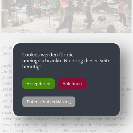
„Proletenpassion 2015 ff.“
von Heinz R. Unger und den
„Schmetterlingen“, inszeniert von Christine Eder, WERK X
Cookies werden für die
uneingeschränkte Nutzung dieser Seite
Jurybegründung
benötigt.
Die 1976 in der bald darauf besetzten Arena uraufgeführte
„Proletenpassion“ von Heinz R. Unger und den „Schmetterlingen“ ist ein
Polit-Oratorium, das die Geschichte des Klassenkampfs besingt; in fünf
Akzeptieren
Ablehnen
„Stationen“ werden nach streng marxistischer Lehre die Bauernkriege, die
Französische Revolution, die Pariser Kommune, die Oktoberrevolution
und der Faschismus abgehandelt. Wie das Original ist auch Christine
Datenschutzerklärung
Eders Neuinszenierung im Werk X mehr szenisches Konzert als
Theateraufführung; die Musiker Eva Jantschitsch alias Gustav und Knarf
Rellöm haben den Songs der „Schmetterlinge“ ein mitreißendes neues
Gewand geschneidert. Mit einer tollen Band sind drei Schauspielerinnen
und Schauspieler im Einsatz, die in Videoeinspielungen aus heutiger