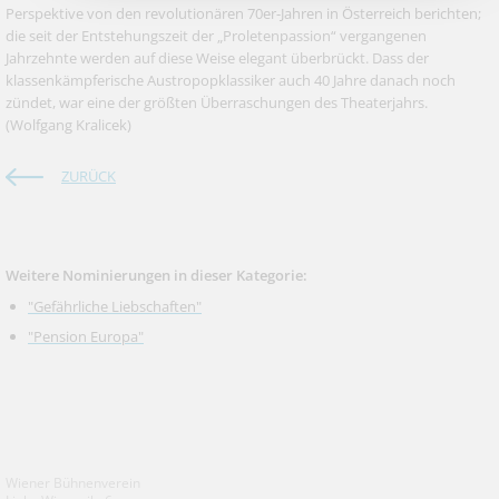
Perspektive von den revolutionären 70er-Jahren in Österreich berichten;
die seit der Entstehungszeit der „Proletenpassion“ vergangenen
Jahrzehnte werden auf diese Weise elegant überbrückt. Dass der
klassenkämpferische Austropopklassiker auch 40 Jahre danach noch
zündet, war eine der größten Überraschungen des Theaterjahrs.
(Wolfgang Kralicek)
ZURÜCK
Weitere Nominierungen in dieser Kategorie:
"Gefährliche Liebschaften"
"Pension Europa"
Wiener Bühnenverein