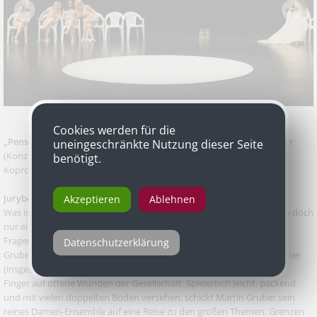
Cookies werden für die
„Pension Europa“
von „aktionstheater ensemble“ und Martin Gruber
uneingeschränkte Nutzung dieser Seite
(Konzept, Regie), Text: Ensemble mit Claudia Tondl, Uraufführung, in
benötigt.
Koproduktion „Bregenzer Frühling“ und WERK X, WERK X – Eldorado
Jurybegründung
Akzeptieren
Ablehnen
Was ist Europa? Was kann Europa? Sind wir Europa? Oder ist Europa doch
nur eine Utopie? Wichtige, gerade in der heutigen Zeit existenzielle
Fragen, auf die auch das Theater Antworten sucht. Wie etwa Martin
Datenschutzerklärung
Gruber mit seinem Vorarlberger aktionstheater ensemble. Als Teil einer
(insgesamt packenden) Trilogie angelegt, legt „Pension Europa“ den
Finger auf offene Wunden der Gesellschaft. Spielerisch leicht, packend
und mit vielen doppelten Böden versehen, schickt Martin Gruber sein
reines Damen-Ensemble auf eine Reise zu den großen Themen. Grenzen