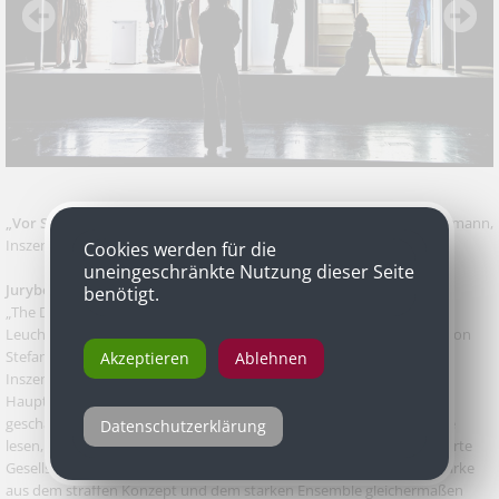
„Vor Sonnenaufgang“
von Ewald Palmetshofer nach Gerhart Hauptmann,
Inszenierung Georg Schmiedleitner, Stadttheater Klagenfurt
Cookies werden für die
uneingeschränkte Nutzung dieser Seite
Jurybegründung
benötigt.
„The Doors“ geben den Rhythmus vor in diesem schmalen, von
Leuchtstoffröhren erhellten und mit Jalousien bestückten Pavillon von
Stefan Brandtmayr. Er hat für Georg Schmiedleitners Klagenfurter
Akzeptieren
Ablehnen
Inszenierung von Ewald Palmetshofers Neudichtung von Gerhard
Hauptmanns "Vor Sonnenaufgang" einen modernen Schauplatz
geschaffen. Was sich hier abspielt, lässt sich als Mittelstandstragödie
Datenschutzerklärung
lesen, als Familienaufstellung oder als Parabel auf eine entsolidarisierte
Gesellschaft – in jedem Fall ist es ein packender Abend, der seine Stärke
aus dem straffen Konzept und dem starken Ensemble gleichermaßen