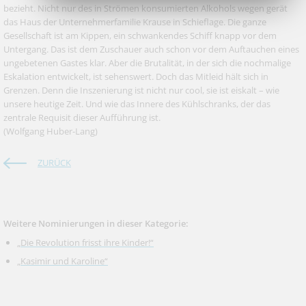
bezieht. Nicht nur des in Strömen konsumierten Alkohols wegen gerät
das Haus der Unternehmerfamilie Krause in Schieflage. Die ganze
Gesellschaft ist am Kippen, ein schwankendes Schiff knapp vor dem
Untergang. Das ist dem Zuschauer auch schon vor dem Auftauchen eines
ungebetenen Gastes klar. Aber die Brutalität, in der sich die nochmalige
Eskalation entwickelt, ist sehenswert. Doch das Mitleid hält sich in
Grenzen. Denn die Inszenierung ist nicht nur cool, sie ist eiskalt – wie
unsere heutige Zeit. Und wie das Innere des Kühlschranks, der das
zentrale Requisit dieser Aufführung ist.
(Wolfgang Huber-Lang)
ZURÜCK
Weitere Nominierungen in dieser Kategorie:
„Die Revolution frisst ihre Kinder!“
„Kasimir und Karoline“