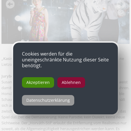
Cookies werden für die
„Kasimir und Karoline“
von Ödön von Horváth, Inszenierung Susanne
uneingeschränkte Nutzung dieser Seite
Lietzow, Landestheater Linz
benötigt.
Jurybegründung
Susanne Lietzow inszeniert Horvath in Ton und Haltung pur und beweist
Akzeptieren
Ablehnen
damit, dass Aktualisierung oder karikierende Stilisierung in die Irre führen.
Horváths einzigartige Sprache braucht keine Überhöhung, nur sensible
Schauspieler, die uns mit ihren Worten in den Bann ziehen. Lietzow hält
Datenschutzerklärung
sich an Horváths „Gebrauchsanweisung“, in der er eine „Synthese
zwischen Ironie und Realismus“ verlangt. Wenn dies gelingt, erreicht das
Spiel das Ziel: die Demaskierung. Keine Parodie, kein Dialekt, keine neue
Sichtweise. Der „Horváth-Stil“ erlaubt die Entfernung vom Realismus nur
soweit, als die Allgemeingültigkeit herausgestrichen werden kann. Es