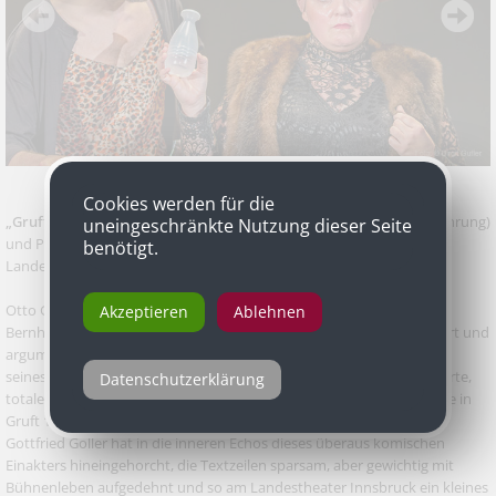
Cookies werden für die
„Grufttheater : Weissagung”
, Stücke von Otto Grünmandl (Uraufführung)
uneingeschränkte Nutzung dieser Seite
und Peter Handke, Inszenierung Joachim Gottfried Goller, Tiroler
benötigt.
Landestheater
Otto Grünmandls „Grufttheater“-Text ist eine absurde, geradezu
Akzeptieren
Ablehnen
Bernhardeske Hommage an die darstellende Kunst. Darin präsentiert und
argumentiert ein Theatermacher namens Karner die vielen Vorzüge
seines sogenannten Grufttheaters. „Durch die partikulare, kombinierte,
Datenschutzerklärung
totale Öffnung der Vorhangteile 1 und 2 und 3 ergeben sich Einblicke in
Gruft 1, Gruft 2, Gruft 3“ heißt es bedeutungsvoll. Regisseur Joachim
Gottfried Goller hat in die inneren Echos dieses überaus komischen
Einakters hineingehorcht, die Textzeilen sparsam, aber gewichtig mit
Bühnenleben aufgedehnt und so am Landestheater Innsbruck ein kleines