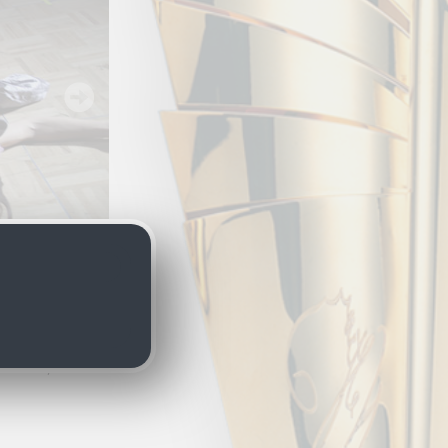
üchner,