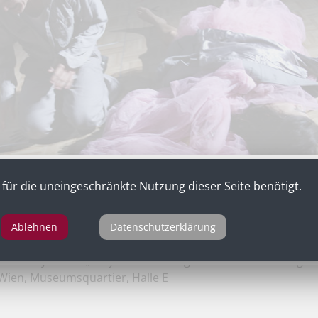
für die uneingeschränkte Nutzung dieser Seite benötigt.
Ablehnen
Datenschutzerklärung
n
als Woyzeck in „Woyzeck & The Tiger Lillies“ nach Georg B
Wien, Museumsquartier, Halle E