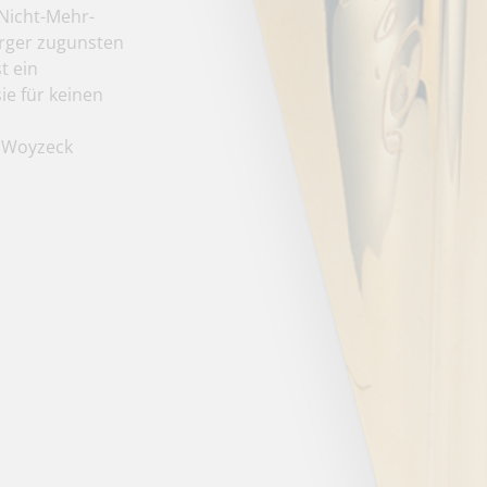
 Nicht-Mehr-
urger zugunsten
t ein
ie für keinen
e Woyzeck