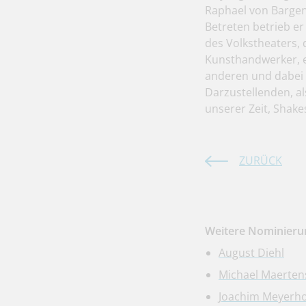
Raphael von Bargen 
Betreten betrieb e
des Volkstheaters, d
Kunsthandwerker, ei
anderen und dabei 
Darzustellenden, al
unserer Zeit, Shak
ZURÜCK
Weitere Nominierun
August Diehl
Michael Maerten
Joachim Meyerho