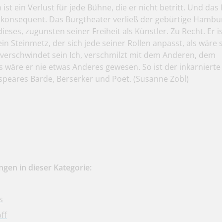
ist ein Verlust für jede Bühne, die er nicht betritt. Und das
r konsequent. Das Burgtheater verließ der gebürtige Hamb
ieses, zugunsten seiner Freiheit als Künstler. Zu Recht. Er is
n Steinmetz, der sich jede seiner Rollen anpasst, als wäre s
verschwindet sein Ich, verschmilzt mit dem Anderen, dem
s wäre er nie etwas Anderes gewesen. So ist der inkarniert
espeares Barde, Berserker und Poet.
(Susanne Zobl)
gen in dieser Kategorie:
s
ff