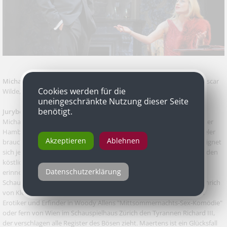
Michael Maertens
als Sir Robert Chiltern in „Der ideale Mann“ von Oscar
Cookies werden für die
Wilde, in der Fassung von Elfriede Jelinek, Akademietheater
uneingeschränkte Nutzung dieser Seite
benötigt.
Jurybegründung
Michael Maertens ist Komödiant, Tragöde, Zirkuspferd. Der Sohn einer
Hamburger Schauspielerfamilie verfügt über alles, was ein Schauspieler
Akzeptieren
Ablehnen
braucht. Er wandelt sich, ohne sich zu verwandeln, bleibt sich treu, eignet
sich jede Rolle an, als wäre sie für ihn maßgeschneidert: Gleich ob er den
köstlichen eitlen und an ein glanzvolles Buberlpartie-Exemplar
Datenschutzerklärung
erinnernden Sir Robert Chiltern gibt, für den er nun als Bester
Schauspieler nominiert ist, den moralfreien Dorfrichterschlurf in Heinrich
von Kleists "Der zerbrochene Krug", den unbeholfenen Möchtegern
Erotiker und Erfinder in Woody Allens "Mittsommernachts-Sex-Komödie"
oder fern von Wien im Schauspielhaus Zürich den Tyrannen Richard III,
der verschlagen alle Register des Bösen zieht. Maertens ist ein Glücksfall