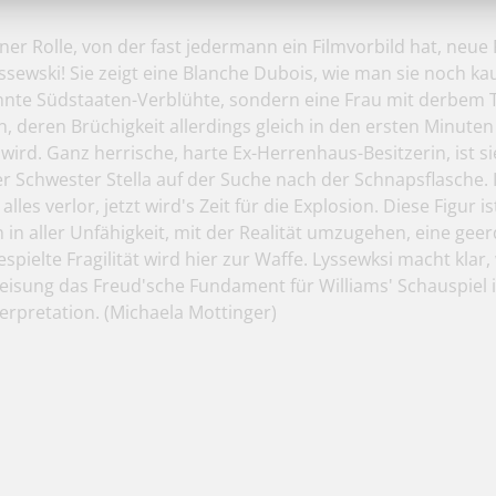
er Rolle, von der fast jedermann ein Filmvorbild hat, neue
ssewski! Sie zeigt eine Blanche Dubois, wie man sie noch 
nnte Südstaaten-Verblühte, sondern eine Frau mit derbem T
 deren Brüchigkeit allerdings gleich in den ersten Minuten
 wird. Ganz herrische, harte Ex-Herrenhaus-Besitzerin, ist si
r Schwester Stella auf der Suche nach der Schnapsflasche. 
e alles verlor, jetzt wird's Zeit für die Explosion. Diese Figur i
 in aller Unfähigkeit, mit der Realität umzugehen, eine gee
pielte Fragilität wird hier zur Waffe. Lyssewksi macht klar
isung das Freud'sche Fundament für Williams' Schauspiel is
erpretation.
(Michaela Mottinger)