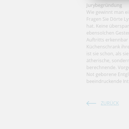
Jurybegründung
Wie gewinnt man ein
Fragen Sie Dörte Ly
hat. Keine überspa
ebensolchen Gesten,
Auftritts erkennbar
Küchenschrank ihre
ist sie schon, als si
ätherische, sondern
berechnende. Vorges
Not geborene Entgle
beeindruckende Int
ZURÜCK