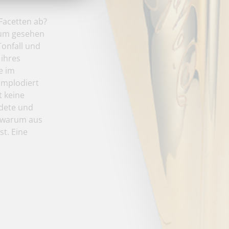
 Facetten ab?
kaum gesehen
onfall und
 ihres
e im
Implodiert
st keine
rdete und
, warum aus
t. Eine