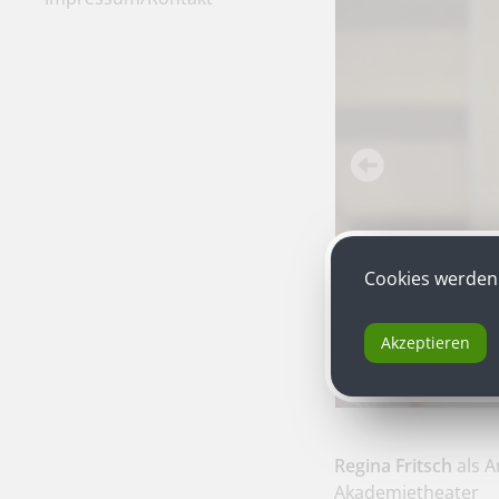
Cookies werden 
Akzeptieren
Regina Fritsch
als A
Akademietheater