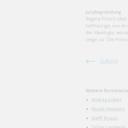
Jurybegründung
Regina Fritsch übe
tieftraurige, von i
der Ideologie, wona
zeige, so "Die Pres
ZURÜCK
Weitere Nominierun
Andrea Eckert
Nicole Heesters
Steffi Krautz
Dörte Lyssewski