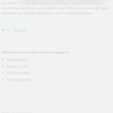
isst, stirbt". Um sich dann anhören zu müssen: "Wer isst, stirbt auch".
Wunderbar, wie resolut und zugleich innig Steffi Krautz diese Figur spielt
und damit ans Herz des Zuschauers rührt.
(Lothar Schreiner)
ZURÜCK
Weitere Nominierungen in dieser Kategorie:
Andrea Eckert
Regina Fritsch
Nicole Heesters
Dörte Lyssewski
Wiener Bühnenverein