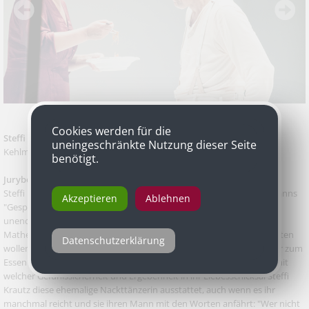
Cookies werden für die
Steffi Krautz
als Adele Gödel in „Geister in Princeton“ von Daniel
uneingeschränkte Nutzung dieser Seite
Kehlmann, Schauspielhaus Graz
benötigt.
Jurybegründung
Steffi Krautz, ein Juwel des Grazer Ensembles, spielt in Daniel Kehlmanns
Akzeptieren
Ablehnen
"Gespenster in Princeton" Adele, die Ehefrau Kurt Gödels, die mit
unendlicher Gelassenheit ein Leben lang die Schrullen ihres
Mathematikgenies erträgt, das meint, Gespenster würden ihn vergiften
Datenschutzerklärung
wollen. Weshalb Adele ihren Mann die ganze Ehe lang erstens immer zum
Essen überreden und zweitens vorkosten muss. Zum Niederknien mit
welcher Gefühlssicherheit und Ergebenheit in ihr Liebesschicksal Steffi
Krautz diese ehemalige Nackttänzerin ausstattet, auch wenn es ihr
manchmal reicht und sie ihren Mann mit den Worten anfährt: "Wer nicht