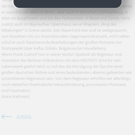
Tendenzen.
Als Intendant der Berliner Volksbühne am Luxemburger Platz inszenierte
er natürlich vor allem in Berlin, aber auch in München und Hamburg, in
Wien im Burgtheater und bei den Festwochen, in Basel und Zürich, nicht
zuletzt auch im Bayreuther Opernhaus, wo er Wagners „Ring des
Nibelungen“ in Szene setzte. Sein Repertoire war und ist weitgespannt,
von Klassikern bis zur internationalen Gegenwartsdramatik, nicht selten
schuf er auch faszinierende Bearbeitungen der großen Romane von
Dostojewski über Kafka, Döblin, Bulgakow bis Houellebecq.
Wenn Frank Castorf nun in seiner letzten Spielzeit als Regisseur und
Intendant der Berliner Volksbühne mit dem NESTROY 2016 für sein
Lebenswerk geehrt wird, so soll das die Würdigung der Epoche einer
großen deutschen Bühne und eines bedeutenden, ebenso gefeierten wie
umstrittenen Regisseurs sein. Von dem Regisseur erhoffen wir allerdings
noch weiterhin theatralische Herausforderung, provokante Phantasie
und Faszination.
(Karin Kathrein)
ZURÜCK