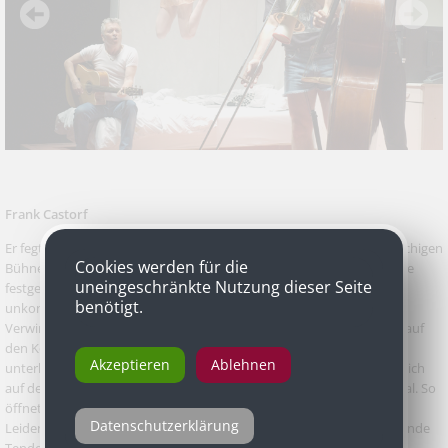
Frank Castorf
Er fegte in jungen Jahren wie ein Tropensturm über die deutschsprachigen
Cookies werden für die
Bühnen. Keineswegs vernichtend, aber doch mit einer Vehemenz, die
uneingeschränkte Nutzung dieser Seite
festgefahrene Strukturen zerfetzte. Seine furiosen, stets
benötigt.
unkonventionellen Inszenierungen konnten ebenso Empörung und
Verwirrung wie Begeisterung auslösen. Altbekannte Stücke wurden auf
den Kopf gestellt, das Publikum damit herausgefordert, aber auch
Akzeptieren
Ablehnen
unterhalten. „Ähnlich wie die Dadaisten in den 20er Jahren versuche ich
auf dem zynischen Höhepunkt der Zeit zu bleiben“, erklärte er einmal. So
öffnete er dem Theater neue Wege und stimulierte gerade über die
Datenschutzerklärung
Leidenschaft von Zustimmung und Ablehnung durchaus provozierende