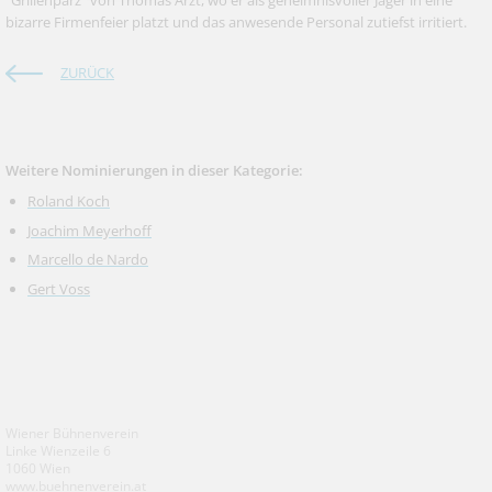
"Grillenparz" von Thomas Arzt, wo er als geheimnisvoller Jäger in eine
bizarre Firmenfeier platzt und das anwesende Personal zutiefst irritiert.
ZURÜCK
Weitere Nominierungen in dieser Kategorie:
Roland Koch
Joachim Meyerhoff
Marcello de Nardo
Gert Voss
Wiener Bühnenverein
Linke Wienzeile 6
1060 Wien
www.buehnenverein.at