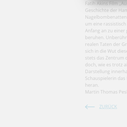
Fatih Akins Film „
Geschichte der Ham
Nagelbombenattenta
um eine rassistisch
Anfang an zu einer 
beruhen. Unberührt
realen Taten der Gr
sich in die Wut die
stets das Zentrum 
doch, wie es trotz a
Darstellung innerha
Schauspielerin das
heran.
Martin Thomas Pes
ZURÜCK