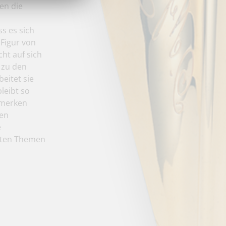
en die
s es sich
 Figur von
cht auf sich
 zu den
eitet sie
leibt so
 merken
len
e
elten Themen