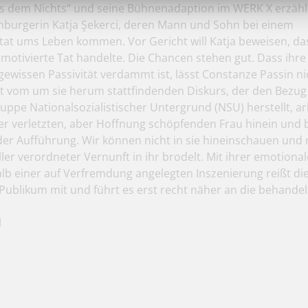
Aus dem Nichts“ und seine Bühnenadaption im WERK X erzähl
burgerin Katja Şekerci, deren Mann und Sohn bei einem
t ums Leben kommen. Vor Gericht will Katja beweisen, das
 motivierte Tat handelte. Die Chancen stehen gut. Dass ihre
gewissen Passivität verdammt ist, lässt Constanze Passin ni
 vom um sie herum stattfindenden Diskurs, der den Bezug
uppe Nationalsozialistischer Untergrund (NSU) herstellt, arb
ser verletzten, aber Hoffnung schöpfenden Frau hinein und b
der Aufführung. Wir können nicht in sie hineinschauen und
ller verordneter Vernunft in ihr brodelt. Mit ihrer emotiona
lb einer auf Verfremdung angelegten Inszenierung reißt di
 Publikum mit und führt es erst recht näher an die behand
l