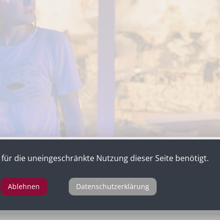
für die uneingeschränkte Nutzung dieser Seite benötigt.
Ablehnen
Datenschutzerklärung
n „Aus dem Nichts“ nach dem Film von Fatih Akin, Österreic
ERK X