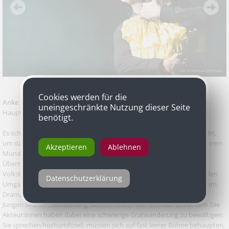
Cookies werden für die
Anke Zillich
als Frau Vockerat in „Einsame Menschen“ von Gerhart
uneingeschränkte Nutzung dieser Seite
Hauptmann, Volkstheater
benötigt.
Es schnürt einem die Luft weg, wenn Frau Vockerat die Stimme erhebt,
um das Baby ihrer Schwiegertochter zu loben. „Niedlich“ klingt aus ihrem
Akzeptieren
Ablehnen
Mund wie eine Drohung. Anke Zillich verpasst ihrer bigotten
Übermutterfigur einen schneidenden Tonfall, überhaupt fliegen am
Volkstheater Worte wie Messer, eine enorme Gereiztheit bestimmt den
Datenschutzerklärung
Umgang miteinander. Verhandelt wird in Gerhart Hauptmanns frühem
Drama „Einsame Menschen“ ein Generationenkonflikt: Während die
Jungen Selbstverwirklichung suchen, setzen die Alten auf Gehorsam. Die
Akteur:innen haben dabei eine schwierige Gratwanderung zu bewältigen:
Sie sprechen hochartifiziell, müssen sich auf fast leerer Bühne behaupten,