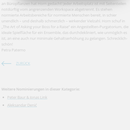
an Büropflanzen hat Horn gedacht! Jeder Arbeitsplatz ist mit Seitenteilen
notdürftig vom angrenzenden Workspace abgetrennt. Es stehen
normierte Arbeitsbereiche für normierte Menschen bereit, in schier
unendlich – und deshalb schmerzlich – wirkender Vielzahl. Horn schuf in
„The Art of Asking your Boss for a Raise“ ein Angestellten-Purgatorium, die
ideale Spielfläche für ein Ensemble, das durchdekliniert, wie unmöglich es
ist, an eine auch nur minimale Gehaltserhöhung zu gelangen. Schrecklich-
schön!
Petra Paterno
ZURÜCK
Weitere Nominierungen in dieser Kategorie:
Peter Baur & Jonas Link
Aleksandar Denić