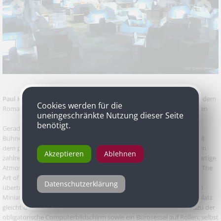
Paul Horn
(Bühne) für „The Art of Asking Your Boss for a Raise” nach dem
Cookies werden für die
Roman von Georges Perec, Koproduktion toxic dreams und brut Wien
uneingeschränkte Nutzung dieser Seite
benötigt.
Gerade in der freien Theaterarbeit wird häufig notgedrungen am
Bühnenbild gespart. Das gilt nicht für toxic dreams, die seit Jahren mit
dem phänomenalen Bühnenbildner Paul Horn zusammenarbeiten. In
Akzeptieren
Ablehnen
zahlreichen Inszenierungen ist es dem Raumtüftler gelungen, einzigartige
Atmosphären für das aberwitzige Spiel der Truppe zu entwerfen. In „The
Art of Asking your Boss for a Raise“ hat sich Horn nochmals selbst
Datenschutzerklärung
übertroffen. Das Bühnenbild im brut gleicht einem Großraumbüro in
Miniaturform, die Bürohölle im Puppenstubenformat: Jeder Arbeitsplatz
gleicht dem anderen, weist einen Bürotisch mit Seitenladen auf, dazu der
obligatorische Computerbildschirm sowie ein Bürosessel auf Rollen; selbst