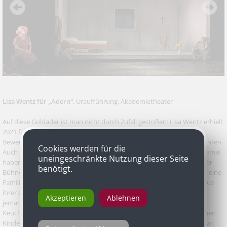
Lisa Wentz für „Adern“
, Uraufführung, Akademietheater
Auf diese Goldader ist man nicht durch Zufall gestoßen: Lisa Wentz erhielt
2021 für ihr Stück "Adern" den Retzhofer Dramapreis, bei dem die
Bewerber bei der Arbeit an ihren Texten beraten und unterstützt werden.
Cookies werden für die
Auch Studien in Szenischem Schreiben und an einer Schauspielakademie
uneingeschränkte Nutzung dieser Seite
haben die 1995 geborene Tirolerin dafür gerüstet, Geschichten auf der
benötigt.
Bühne glaubhaft zu erzählen. Im Fall von "Adern" handelt es sich um eine
Familiengeschichte im Nachkriegs-Österreich, deren Motive Wentz aus
ihrer eigenen Familie entnommen hat. Der Bergmann Rudolf sucht
Akzeptieren
Ablehnen
jemanden, der sich um seine fünf Kinder kümmert. Seine Frau ist an
Keuchhusten gestorben. Aloisia ist die erste Bewerberin, die von seinen
Kindern akzeptiert würde. Doch sie macht gleich am ersten Abend klar: