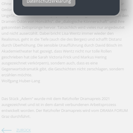
Datenschutzerklärung
Ohne Heirat bleibt sie nicht. Die Autorin lässt im Text viel Freiraum für
Gedanken und Gefühle, für Sprachlosigkeit und Unsicherheit. Nicht von
Ungefähr hob die Retzhofer Jury ihre „Dramaturgie der Stille, ähnlich den
Dramen Ödön von Horváths", die „dialogische Könnerschaft" und ihre
gekonnten Zeitsprünge hervor. Tatsächlich wird vieles nur angedeutet
und nicht auserzählt. Dabei bricht Lisa Wentz immer wieder den
Realismus, geht in die Tiefe (auch die des Berges) und schafft Distanz
durch Überhöhung. Die sensible Uraufführung durch David Bösch im
Akademietheater hat gezeigt, dass Wentz nicht nur tolle Rollen
geschrieben hat (die Sarah Victoria Frick und Markus Hering
ausgezeichnet verkörpern), sondern auch, dass es eine
Gegenwartsdramatik gibt, die Geschichten nicht zerschlagen, sondern
erzählen möchte.
Wolfgang Huber-Lang
Das Stück „Adern“ wurde mit dem Retzhofer Dramapreis 2021
ausgezeichnet und ist in dem damit verbundenen Arbeitsprozess
entwickelt worden. Der Retzhofer Dramapreis wird vom DRAMA FORUM
Graz durchführt.
ZURÜCK