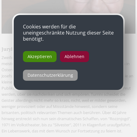
Cookies werden für die
uneingeschränkte Nutzung dieser Seite
benötigt.
Jurybegründung
Akzeptieren
Ablehnen
Zweifellos zählt Peter Turrini zu den meistgespielten und auch
meistübersetzten österreichischen Dramatikern. Seine Stücke lösten in
Österreich Skandale aus, wurden ebenso im Burgtheater, in der
Datenschutzerklärung
Josefstadt, im Volkstheater und in den Landestheatern aufgeführt wie an
kleineren Bühnen. Noch ist die Quelle keineswegs versiegt und das
Publikum kann von seinen Dramen immer neu beeindruckt und erfreut
werden, über sie nachdenken und sich empören. Turrini scheidet die
Geister allerdings nicht mehr so krass, nicht, weil er milder geworden,
weniger provoziert oder auf Missstände hinweist, sondern seine
brisanten, politisch relevanten Themen auch berühren. Über 40 Jahre
hinweg erstreckt sich nun sein dramatisches Schaffen, von "Rozznjogd",
1971 im Volkstheater, bis zu "Silvester", 2011 in Klagenfurt uraufgeführt.
Ein Lebenswerk, das mit dem Wunsch zur Fortsetzung zu feiern ist.