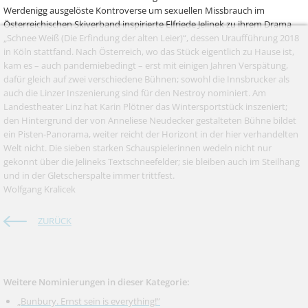
Werdenigg ausgelöste Kontroverse um sexuellen Missbrauch im
Österreichischen Skiverband inspirierte Elfriede Jelinek zu ihrem Drama
„Schnee Weiß (Die Erfindung der alten Leier)“, dessen Uraufführung 2018
in Köln stattfand. Nach Österreich, wo das Stück eigentlich zu Hause ist,
kam es – auch pandemiebedingt – erst mit einigen Jahren Verspätung,
dafür gleich auf zwei verschiedene Bühnen; sowohl die Innsbrucker als
auch die Linzer Inszenierung sind für den Nestroy nominiert. Am
Landestheater Linz hat Karin Plötner das Wintersportstück inszeniert;
den Hintergrund der von Anneliese Neudecker gestalteten Bühne bildet
ein Pisten-Panorama, weiter reicht der Horizont in der hier verhandelten
Welt nicht. Die sieben starken Schauspielerinnen wedeln nicht nur
gekonnt über die Jelineks Textschneefelder; sie bleiben auch im Steilhang
und in der Gletscherspalte immer trittfest.
Wolfgang Kralicek
ZURÜCK
Weitere Nominierungen in dieser Kategorie:
„Bunbury. Ernst sein is everything!”