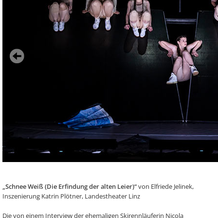
„Schnee Weiß (Die Erfindung der alten Leier)“
von Elfriede Jelinek,
Inszenierung Katrin Plötner, Landestheater Linz
Die von einem Interview der ehemaligen Skirennläuferin Nicola