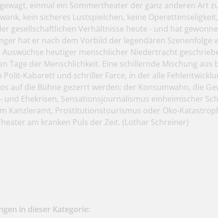
 gewagt, einmal ein Sommertheater der ganz anderen Art z
ank, kein sicheres Lustspielchen, keine Operettenseligkeit
 der gesellschaftlichen Verhältnisse heute - und hat gewo
inger hat er nach dem Vorbild der legendären Szenenfolge 
e Auswüchse heutiger menschlicher Niedertracht geschrie
zten Tage der Menschlichkeit. Eine schillernde Mischung aus
 Polit-Kabarett und schriller Farce, in der alle Fehlentwickl
s auf die Bühne gezerrt werden: der Konsumwahn, die Ge
z- und Ehekrisen, Sensationsjournalismus einheimischer Sch
im Kanzleramt, Prostitutionstourismus oder Öko-Katastrop
Theater am kranken Puls der Zeit.
(Lothar Schreiner)
gen in dieser Kategorie: