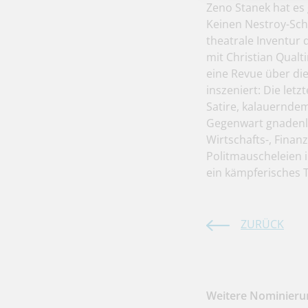
Zeno Stanek hat es
Keinen Nestroy-Schw
theatrale Inventur
mit Christian Qualt
eine Revue über di
inszeniert: Die let
Satire, kalauerndem
Gegenwart gnadenlo
Wirtschafts-, Finan
Politmauscheleien 
ein kämpferisches 
ZURÜCK
Weitere Nominierun