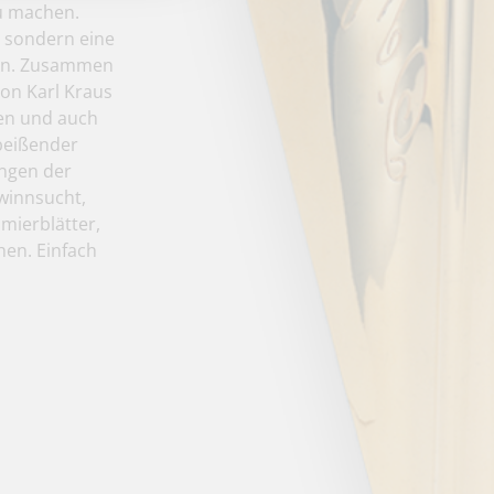
u machen.
, sondern eine
nnen. Zusammen
von Karl Kraus
ben und auch
 beißender
ungen der
winnsucht,
mierblätter,
hen. Einfach