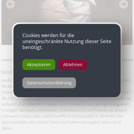
Cookies werden für die
uneingeschränkte Nutzung dieser Seite
benötigt.
Andrea Breth mit „Zwischenfälle“, Szenen von Cami, Charms, Courteline
Akzeptieren
Ablehnen
Jurybegründung
Andrea Breth, die Großmeisterin analytischer Textdurchdringung bezieht
Datenschutzerklärung
die Wirkung dieser Collage aus der Spielfreude und
Charakterisierungskunst ihres formidablen Ensembles. Eine Dompteuse,
die mit Leichtigkeit den Witz im Schrecken, die Poesie in der Verzweiflung
aufspürt und dabei mit Präzision und Perfektion das geringste Abgleiten
in billigen Klamauk unterbindet. Komödiantisch und tieftraurig, absurd
und weise bieten zehn unübertreffliche Schauspieler in 90 Rollen den
Zwischenfällen des Lebens Paroli und haben womöglich selbst Spaß
dabei.