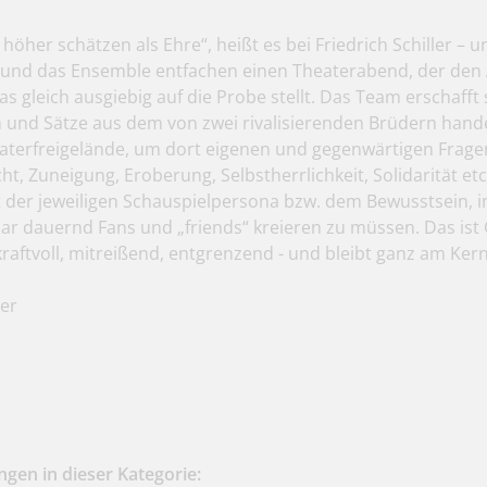
t höher schätzen als Ehre“, heißt es bei Friedrich Schiller –
und das Ensemble entfachen einen Theaterabend, der den 
 gleich ausgiebig auf die Probe stellt. Das Team erschafft 
 und Sätze aus dem von zwei rivalisierenden Brüdern han
heaterfreigelände, um dort eigenen und gegenwärtigen Fra
ht, Zuneigung, Eroberung, Selbstherrlichkeit, Solidarität et
 der jeweiligen Schauspielpersona bzw. dem Bewusstsein, 
r dauernd Fans und „friends“ kreieren zu müssen. Das ist 
 kraftvoll, mitreißend, entgrenzend - und bleibt ganz am Ker
ler
gen in dieser Kategorie: