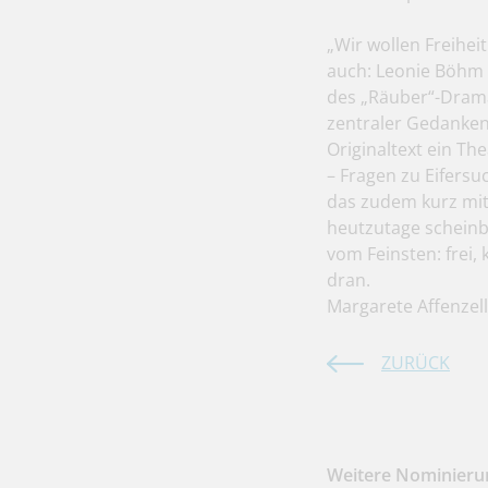
„Wir wollen Freihei
auch: Leonie Böhm 
des „Räuber“-Dramas
zentraler Gedanken
Originaltext ein T
– Fragen zu Eifersuc
das zudem kurz mit
heutzutage scheinba
vom Feinsten: frei,
dran.
Margarete Affenzel
ZURÜCK
Weitere Nominierun