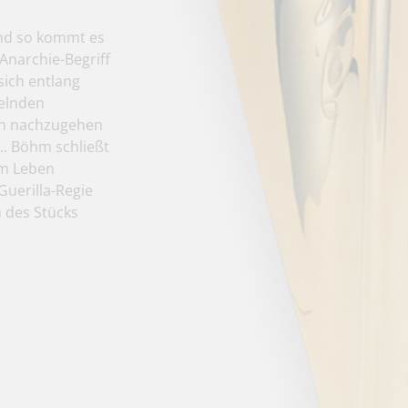
 und so kommt es
Anarchie-Begriff
sich entlang
delnden
gen nachzugehen
c.. Böhm schließt
im Leben
Guerilla-Regie
n des Stücks