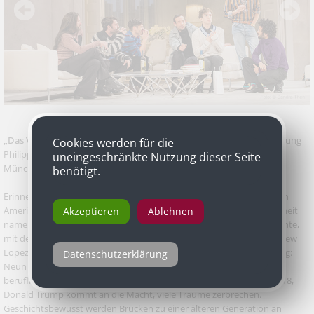
„Das Vermächtnis (The Inheritance)“
von Matthew Lopez, Inszenierung
Cookies werden für die
Philipp Stölzl, Deutschsprachige Erstaufführung, Residenztheater
uneingeschränkte Nutzung dieser Seite
München
benötigt.
Erinnert sich noch jemand an Tony Kushners Theaterstück „Angels in
America“? 1991 uraufgeführt erzählte es vom Ausbruch einer Krankheit
Akzeptieren
Ablehnen
namens AIDS, und wie eine schwule New Yorker Community versuchte,
mit dem Neoliberalismus der Reagan-Ära zurechtzukommen. Matthew
Lopez' gefeiertes Stück „Das Vermächtnis“ ist eine Art Fortschreibung:
Datenschutzerklärung
Neun schwule junge Männer suchen nach Liebe, Freundschaft und
beruflicher Anerkennung. Das Stück spielt in den Jahren 2015 bis 2018,
Donald Trump kommt an die Macht, viele Träume zerbrechen.
Geschichtsbewusst werden Brücken zu einer älteren Generation an