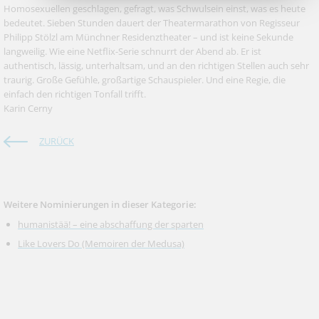
Homosexuellen geschlagen, gefragt, was Schwulsein einst, was es heute
bedeutet. Sieben Stunden dauert der Theatermarathon von Regisseur
Philipp Stölzl am Münchner Residenztheater – und ist keine Sekunde
langweilig. Wie eine Netflix-Serie schnurrt der Abend ab. Er ist
authentisch, lässig, unterhaltsam, und an den richtigen Stellen auch sehr
traurig. Große Gefühle, großartige Schauspieler. Und eine Regie, die
einfach den richtigen Tonfall trifft.
Karin Cerny
ZURÜCK
Weitere Nominierungen in dieser Kategorie:
humanistää! – eine abschaffung der sparten
Like Lovers Do (Memoiren der Medusa)