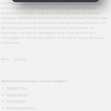
ihre Freundin gerne als Leihmutter engagieren möchte, was sie aber
entrüstet ablehnt. Das hält sie jedoch nicht ab, mit deren Freund
probeweise zu schlafen. In dieser Inszenierung wurden alle Akteure
immer per Fließband auf die Bühne befördert. Auf diesem Fließband gab
sich Janne auch hin und wer weiß, wie schwierig Geschlechtsverkehr auf
der Bühne zu spielen ist, ohne dass es peinlich wird, konnte nur
bewundern, mit welcher Leichtigkeit Carolin Knab auch hier eine
überwältigende Talentprobe abliefert. Es war die Sex-Szene der Saison.
Lothar Lohs
ZURÜCK
Weitere Nominierungen in dieser Kategorie:
Felicitas Franz
Maresi Riegner
Alina Schaller
Miroslava Svolikova