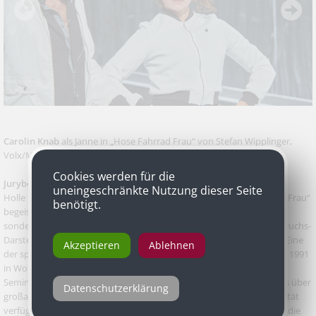
Carolin Knab
als Janne in „Hose Fahrrad Frau“ von Stefan Wipplinger,
Volx/Margareten (Volkstheater)
Cookies werden für die
Jurybegründung
uneingeschränkte Nutzung dieser Seite
Holle Münsters Inszenierung von Stefan Wipplingers „Hose Fahrrad Frau“
benötigt.
begeisterte nicht nur durch ihren Witz und ihren Einfallsreichtum,
sondern auch durch die entfesselte Spielfreude vor allem der Nachwuchs-
Darsteller aus dem Reinhardt-Seminar, die hier zum Einsatz kamen. Eine
Akzeptieren
Ablehnen
der spannendsten Entdeckungen dieses Abends heißt Carolin Knab, 1991
in Worms geboren und damals im letzten Jahrgang am Reinhardt
Seminar. Sie ist, man kann es nicht anders sagen, ein Großtalent, das über
Datenschutzerklärung
großartigen Spielwitz sowie eine fesselnde Direktheit und Authentizität
verfügt. Sie spielte in diesem Episodenstück die kratzbürstige Janne, die