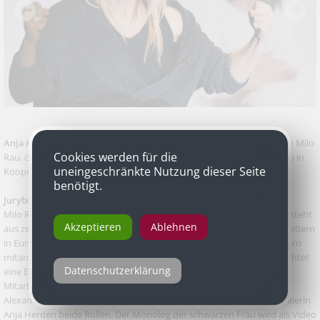
Anja Herden
in „Mitleid. Die Geschichte des Maschinengewehrs“ von Milo
Cookies werden für die
Rau, österreichische Erstaufführung, Volx/Margareten (Volkstheater) in
uneingeschränkte Nutzung dieser Seite
Kooperation mit dem Max Reinhardt Seminar
benötigt.
Jurybegründung
Milo Raus Stück „Mitleid. Die Geschichte des Maschinengewehrs“ besteht
Akzeptieren
Ablehnen
aus zwei Monologen. Zuerst erzählt eine Afrikanerin, die bei Adoptiveltern
in Europa aufgewachsen ist, wie sie als Kind die Ermordung ihrer Eltern
mitansehen musste. Im zweiten, deutlich umfangreicheren Teil berichtet
Datenschutzerklärung
eine Europäerin von ihren traumatischen Erlebnissen als NGO-
Mitarbeiterin in Afrika. In der Inszenierung des jungen Regisseurs
Alexandru Weinberger-Bara verkörpert die dunkelhäutige Schauspielerin
Anja Herden beide Rollen. Der Monolog der schwarzen Frau wird als Video