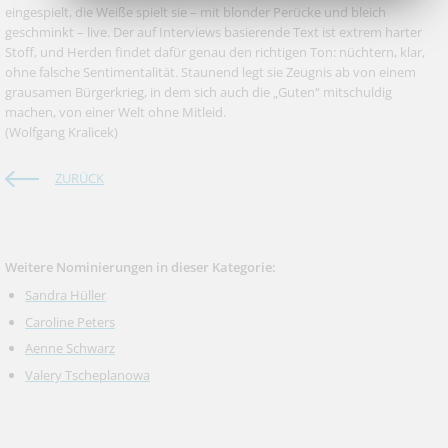
eingespielt, die Weiße spielt sie – mit blonder Perücke und bleich
geschminkt – live. Der auf Interviews basierende Text ist extrem harter
Stoff, und Herden findet dafür genau den richtigen Ton: nüchtern, klar,
ohne falsche Sentimentalität. Staunend legt sie Zeugnis ab von einem
grausamen Bürgerkrieg, in dem sich auch die „Guten“ mitschuldig
machen, von einer Welt ohne Mitleid.
(Wolfgang Kralicek)
ZURÜCK
Weitere Nominierungen in dieser Kategorie:
Sandra Hüller
Caroline Peters
Aenne Schwarz
Valery Tscheplanowa