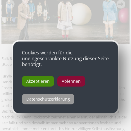
Cookies werden für die
uneingeschränkte Nutzung dieser Seite
Falk Rockstroh
als Baron Franz von Trotta und Sipolje in
benötigt.
„Radetzkymarsch“ nach dem Roman von Joseph Roth, Burgtheater
Jurybegründung
Akzeptieren
Ablehnen
Der deutsche Schauspieler, der erfreulicherweise seit 2010 festes
Ensemblemitglied am Wiener Burgtheater ist, hat schon in vielen Rollen
brilliert. In großen wie in kleineren, die Falk Rockstroh jedoch immer zu
Datenschutzerklärung
großen Partien gemacht hat. So auch in der Adaption von Joseph Roths
Jahrhundertroman „Radetzkymarsch“, in der Rockstroh den
Bezirkshauptmann Baron von Trotta verkörpert. Mit unglaublichem
Nachdruck. Denn Rockstroh zeichnet einen Mann, der allmählich aus der
Zeit fällt und sich deshalb immer mehr an Konventionen festhält und
persönlich immer mehr erstarrt - bis hin zur völligen Selbstauslöschung.