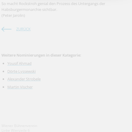
So macht Rockstroh genial den Prozess des Untergangs der
Habsburgermonarchie sichtbar.
(Peter Jarolin)
ZURÜCK
Weitere Nominierungen in dieser Kategorie:
Yousif Ahmad
Dörte Lyssewski
Alexander Strobele
Martin Vischer
Wiener Bühnenverein
Linke Wienzeile 6