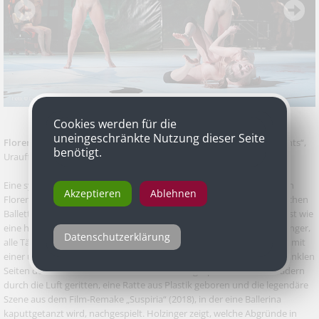
Cookies werden für die
uneingeschränkte Nutzung dieser Seite
Florentina Holzinger
mit „TANZ. Eine sylphidische Träumerei in Stunts“,
benötigt.
Uraufführung, Koproduktion Spirit mit Tanzquartier Wien
Eine sylphidische Träumerei in Stunts nennt die Wiener Choreografin
Akzeptieren
Ablehnen
Florentina Holzinger ihren Abend „TANZ“, der die Welt der romantischen
Ballette, mit ihren fliegenden Feen und Hexen untersucht. Was zuerst wie
eine harmlose Ballettklasse beginnt (es sind, ungewöhnlich für Holzinger,
Datenschutzerklärung
alle Tänzerinnen bekleidet!), entgleitet bald in ein nacktes Bacchanal mit
einer übergriffig-lüsternen Lehrerin und endet in eine Reise in die dunklen
Seiten des Balletts: Da wird der böse Wolf aufgespießt, auf Motorrädern
durch die Luft geritten, eine Ratte aus Plastik geboren und die legendäre
Szene aus dem Film-Remake „Suspiria“ (2018), in der eine Ballerina
kaputtgetanzt wird, nachgespielt. Holzinger zeigt, welche Abgründe in