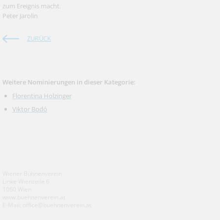
zum Ereignis macht.
Peter Jarolin
ZURÜCK
Weitere Nominierungen in dieser Kategorie:
Florentina Holzinger
Viktor Bodó
Wiener Bühnenverein
Linke Wienzeile 6
1060 Wien
www.buehnenverein.at
E-Mail: office@buehnenverein.at