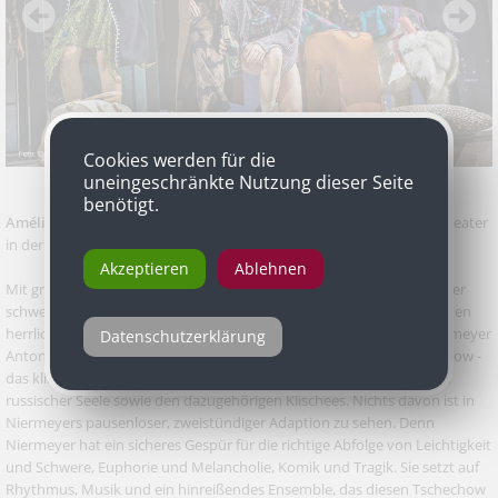
Cookies werden für die
uneingeschränkte Nutzung dieser Seite
benötigt.
Amélie Niermeyer
mit „Der Kirschgarten“ von Anton Tschechow, Theater
in der Josefstadt
Akzeptieren
Ablehnen
Mit großem Musiktheater mag sich die deutsche Regisseurin mitunter
schwertun. Wenn sie jedoch selbst den Takt vorgeben kann, entstehen
herrliche Theaterabende. Etwa im Theater in der Josefstadt, wo Niermeyer
Datenschutzerklärung
Anton Tschechows „Kirschgarten“ neu zum Blühen brachte. Tschechow -
das klingt nach Schwere, nach Melancholie, nach Langsamkeit, nach
russischer Seele sowie den dazugehörigen Klischees. Nichts davon ist in
Niermeyers pausenloser, zweistündiger Adaption zu sehen. Denn
Niermeyer hat ein sicheres Gespür für die richtige Abfolge von Leichtigkeit
und Schwere, Euphorie und Melancholie, Komik und Tragik. Sie setzt auf
Rhythmus, Musik und ein hinreißendes Ensemble, das diesen Tschechow