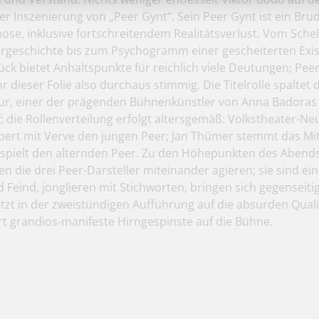
er Inszenierung von „Peer Gynt“. Sein Peer Gynt ist ein Bru
hose, inklusive fortschreitendem Realitätsverlust. Vom Sc
rgeschichte bis zum Psychogramm einer gescheiterten Exist
ück bietet Anhaltspunkte für reichlich viele Deutungen; Peer
 dieser Folie also durchaus stimmig. Die Titelrolle spaltet 
ur, einer der prägenden Bühnenkünstler von Anna Badoras
f; die Rollenverteilung erfolgt altersgemäß: Volkstheater-N
ert mit Verve den jungen Peer; Jan Thümer stemmt das Mit
spielt den alternden Peer. Zu den Höhepunkten des Abend
en die drei Peer-Darsteller miteinander agieren; sie sind ei
 Feind, jonglieren mit Stichworten, bringen sich gegenseit
tzt in der zweistündigen Aufführung auf die absurden Qual
rt grandios-manifeste Hirngespinste auf die Bühne.