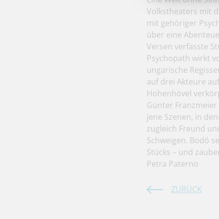
Volkstheaters mit d
mit gehöriger Psyc
über eine Abenteue
Versen verfasste St
Psychopath wirkt vor
ungarische Regisse
auf drei Akteure au
Hohenhövel verkörp
Günter Franzmeier 
jene Szenen, in den
zugleich Freund und
Schweigen. Bodó se
Stücks – und zaube
Petra Paterno
ZURÜCK