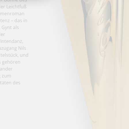
der Leichtfuß
helmenroman
enz – das in
 Gynt als
der
 Intendanz,
euzugang Nils
telstück, und
s gehören
nander
ig zum
itäten des