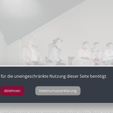
für die uneingeschränkte Nutzung dieser Seite benötigt.
Ablehnen
Datenschutzerklärung
er Gynt“ von Henrik Ibsen, Volkstheater
 und Verstand: Nichts weniger entfesselt Viktor Bodó auf 