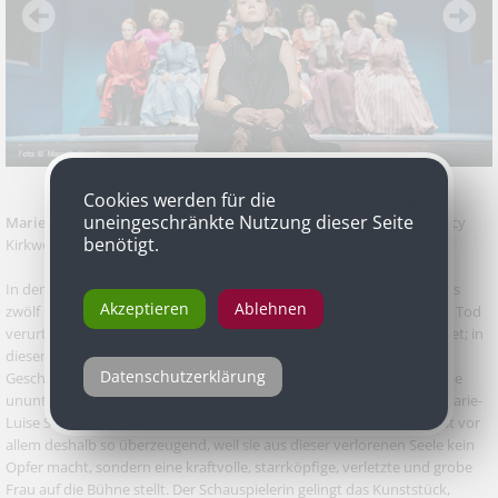
Cookies werden für die
uneingeschränkte Nutzung dieser Seite
Marie-Luise Stockinger
als Sally Poppy in „Das Himmelszelt“ von Lucy
benötigt.
Kirkwood, Burgtheater
In dem englischen Gerichtssaaldrama „Das Himmelszelt“ soll eine aus
Akzeptieren
Ablehnen
zwölf Müttern bestehende „Matronenjury“ entscheiden, ob die zum Tod
verurteilte Mörderin Sally tatsächlich schwanger ist, wie sie behauptet; in
diesem Fall darf das Urteil nämlich nicht vollstreckt werden. Zwölf
Datenschutzerklärung
Geschworene, eine Delinquentin: Unter den 13 Schauspielerinnen, die
ununterbrochen auf der Bühne des Burgtheaters sind, hinterlässt Marie-
Luise Stockinger als Sally den stärksten Eindruck. Ihre Darstellung ist vor
allem deshalb so überzeugend, weil sie aus dieser verlorenen Seele kein
Opfer macht, sondern eine kraftvolle, starrköpfige, verletzte und grobe
Frau auf die Bühne stellt. Der Schauspielerin gelingt das Kunststück,