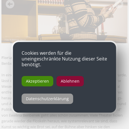
Cookies werden für die
Florian Fischer
für die Inszenierung „Tragödienbastard” von Ewe
uneingeschränkte Nutzung dieser Seite
Benbenek, Uraufführung, Schauspielhaus Wien
benötigt.
In einer hyperrealistischen Wohnung, die auf Willhaben erstanden wurde,
lässt der deutsche Regisseur Florian Fischer drei identische androgyne
Akzeptieren
Ablehnen
Wesen auftreten, Aliens mit Latexmasken über dem Gesicht, maximal
entfremdet. Nach gut einem Drittel schälen sich drei sehr vitale Figuren
heraus, die alle eine junge Frau verkörpern, die gegen den Anpassungs-
Datenschutzerklärung
und Aufstiegsdruck, der auf Migrantenkindern liegt, rebelliert. Poesie und
Politik, Theorie und Tanz, in dem Sprachoratorium „Tragödienbastard“
von Ewelina Benbenek geht alles schön zusammen. Viele Theater holen
gerade wieder die Floskeln heraus, wie systemrelevant sie sind, dass
Kunst so wichtig wie Brot sei, auf der Bühne aber hinken sie den