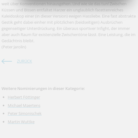
weit über Konventionen hinausgehen. Und wie sie das tun! Zwischen
Küssen und Bissen entfaltet Harzer ein unglaublich facettenreiches
Kaleidoskop einer (in dieser Version) ewigen Hassliebe. Eine fast abstrakte
Gestik geht dabei einher mit plötzlichen (beidseitigen) Ausbrüchen
gegenseitiger Unterdrückung. Ein überaus sportiver Infight, der immer
aber auch Raum für existenzielle Zwischentöne lässt. Eine Leistung, die im
Gedächtnis bleibt.
(Peter Jarolin)
ZURÜCK
Weitere Nominierungen in dieser Kategorie:
Herbert Föttinger
Michael Maertens
Peter Simonischek
Martin Wuttke