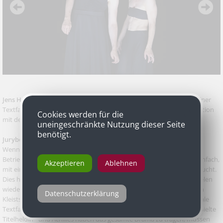
Jens Harzer
als Achilles in „Penthesilea“ von Heinrich von Kleist in einer
Textfassung von Vasco Boenisch, Salzburger Festspiele in Koproduktion
Cookies werden für die
mit dem Schauspielhaus Bochum
uneingeschränkte Nutzung dieser Seite
benötigt.
Jurybegründung
Wenn er auf der Bühne steht, ändert sich die sprichwörtliche
Betriebstemperatur einer Aufführung sofort. Denn Jens Harzer ist einfach,
Akzeptieren
Ablehnen
mit einer körperlichen und sprachlichen Präsenz, die ihresgleichen sucht.
Dies hat der deutsche Schauspieler auch bei den Salzburger Festspielen
wieder bewiesen. Und zwar in seiner Rolle als Achilles in Heinrich von
Datenschutzerklärung
Kleists „Penthesilea“. Vasco Boenisch hat für dieses Stück eine radikale
Textfassung erstellt. Nur die - von Sandra Hüller ebenso intensive spielte
Titelheldin - und Achilles haben das gesamte Drama zu tragen, müssen